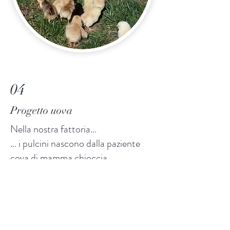
04
Progetto uova
Nella nostra fattoria…
… i pulcini nascono dalla paziente
cova di mamma chioccia
… le galline razzolano libere in aperta
campagna
… sono nutrite con una miscela che
produciamo direttamente noi e
composta di: mais, canapa, orzo,